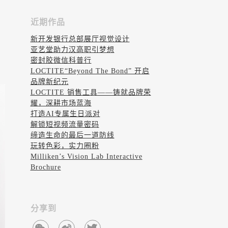
近期作品
新开发银行总部展厅视觉设计
亚艺堂助力汉高职引梦想
入
密封胶微信科普行
LOCTITE“Beyond The Bond” 开启
品牌新纪元
LOCTITE 销售工具——铸就品牌荣
耀，深耕市场蓝海
打造AI专属生日派对
解锁短视频流量密码
缔造生命的最后一道防线
玩转色彩，实力圈粉
Milliken’s Vision Lab Interactive
Brochure
分享到