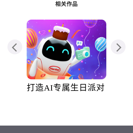
相关作品
d
打造AI专属生日派对
亚
品牌
梦